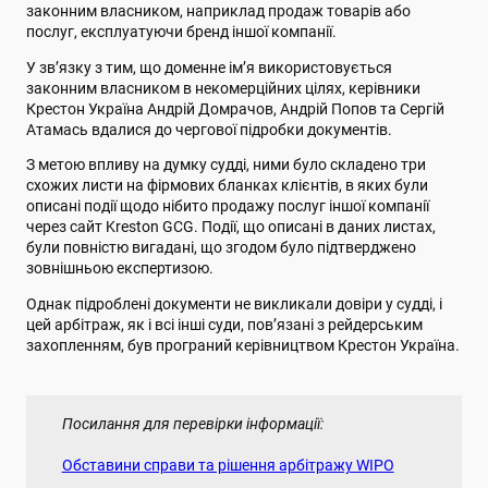
законним власником, наприклад продаж товарів або
послуг, експлуатуючи бренд іншої компанії.
У зв’язку з тим, що доменне ім’я використовується
законним власником в некомерційних цілях, керівники
Крестон Україна Андрій Домрачов, Андрій Попов та Сергій
Атамась вдалися до чергової підробки документів.
З метою впливу на думку судді, ними було складено три
схожих листи на фірмових бланках клієнтів, в яких були
описані події щодо нібито продажу послуг іншої компанії
через сайт Kreston GCG. Події, що описані в даних листах,
були повністю вигадані, що згодом було підтверджено
зовнішньою експертизою.
Однак підроблені документи не викликали довіри у судді, і
цей арбітраж, як і всі інші суди, пов’язані з рейдерським
захопленням, був програний керівництвом Крестон Україна.
Посилання для перевірки інформації:
Обставини справи та рішення арбітражу WIPO