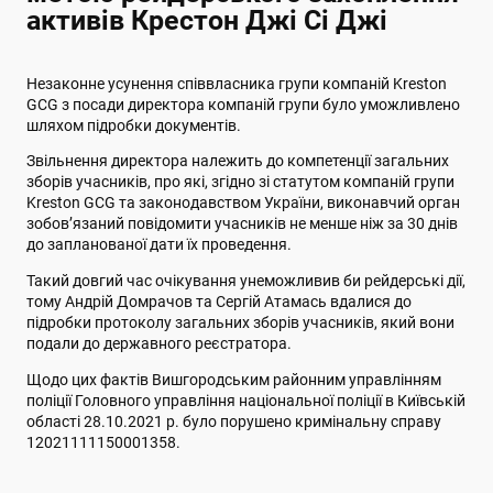
активів Крестон Джі Сі Джі
Незаконне усунення співвласника групи компаній Kreston
GCG з посади директора компаній групи було уможливлено
шляхом підробки документів.
Звільнення директора належить до компетенції загальних
зборів учасників, про які, згідно зі статутом компаній групи
Kreston GCG та законодавством України, виконавчий орган
зобов’язаний повідомити учасників не менше ніж за 30 днів
до запланованої дати їх проведення.
Такий довгий час очікування унеможливив би рейдерські дії,
тому Андрій Домрачов та Сергій Атамась вдалися до
підробки протоколу загальних зборів учасників, який вони
подали до державного реєстратора.
Щодо цих фактів Вишгородським районним управлінням
поліції Головного управління національної поліції в Київській
області 28.10.2021 р. було порушено кримінальну справу
12021111150001358.