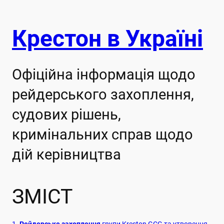
Крестон в Україні
Офіційна інформація щодо
рейдерського захоплення,
судових рішень,
кримінальних справ щодо
дій керівництва
ЗМІСТ
1.
Рейдерське захоплення
групи Kreston GCG та утворення