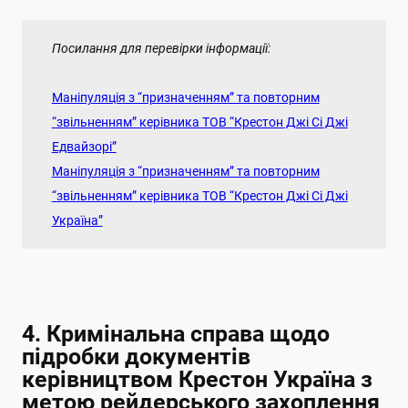
Посилання для перевірки інформації:
Маніпуляція з “призначенням” та повторним
“звільненням” керівника ТОВ “Крестон Джі Сі Джі
Едвайзорі”
Маніпуляція з “призначенням” та повторним
“звільненням” керівника ТОВ “Крестон Джі Сі Джі
Україна”
4. Кримінальна справа щодо
підробки документів
керівництвом Крестон Україна з
метою рейдерського захоплення