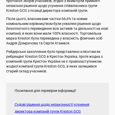
протокол Зборів учасників, згідно з яким були прийняті
незаконні рішення щодо усунення співвласника групи
Kreston GCG з позиції директора компаній групи.
Після цього, власниками частки 66,6% та новим
номінальним керівництвом були ухвалені рішення щодо
безоплатного переведення всіх активів та діяльності на нові
компанії, в яких вони мали 100% власності. Торговельна
марка Kreston була переведена у власність фізичних осіб
Андрія Домрачова та Сергія Атамася.
Рейдерське захоплення було представлено клієнтам як
ребрендінг Kreston GCG в Крестон Україна, проте жодна з
компаній групи Крестон Україна не є правонаступником
жодної компанії групи Kreston GCG, в яких залишився
старий склад учасників.
Посилання для перевірки інформації:
Судові рішення щодо незаконності усунення
директора компаній групи Kreston GCG