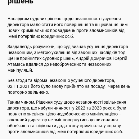
рішень
Наслідком судових рішень щодо незаконності усунення
директора мало стати його повернення та ініціювання ним
нових кримінальних проваджень проти зловмисників від
імені потерпілих юридичних осіб.
Заздалегідь розуміючи, що суд визнає усунення директора
незаконним, з метою ухилення від законних наслідків тоді
ще не прийнятих судових рішень, Андрій Домрачов і Сергій
Атамась вдалися до недоброчесних та незаконних
маніпуляцій.
Без згоди та відома незаконно усуненого директора,
02.11.2021 його було знову прийнято на посаду, і через день
повторно звільнено.
Таким чином, Рішення суду щодо незаконності звільнення
директора, що набули чинності у 2022 та 2023 роках, були
повністю знецінені цією недоброчесною маніпуляцією –
законний директор не зміг повернутись до виконання
обов’язків та ініціювати додаткову кримінальну справу
проти зловмисників від імені потерпілих юридичних осіб.