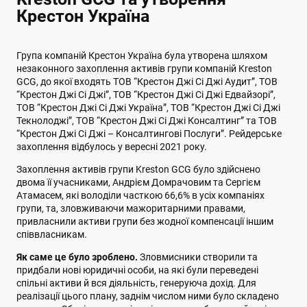
Крестон Україна
Група компаній Крестон Україна була утворена шляхом
незаконного захоплення активів групи компаній Kreston
GCG, до якої входять ТОВ “Крестон Джі Сі Джі Аудит”, ТОВ
“Крестон Джі Сі Джі”, ТОВ “Крестон Джі Сі Джі Едвайзорі”,
ТОВ “Крестон Джі Сі Джі Україна”, ТОВ “Крестон Джі Сі Джі
Текнолоджі”, ТОВ “Крестон Джі Сі Джі Консалтинг” та ТОВ
“Крестон Джі Сі Джі – Консалтингові Послуги”. Рейдерське
захоплення відбулось у вересні 2021 року.
Захоплення активів групи Kreston GCG було здійснено
двома її учасниками, Андрієм Домрачовим та Сергієм
Атамасем, які володіли часткою 66,6% в усіх компаніях
групи, та, зловживаючи мажоритарними правами,
привласнили активи групи без жодної компенсації іншим
співвласникам.
Як саме це було зроблено.
Зловмисники створили та
придбали нові юридичні особи, на які були переведені
спільні активи й вся діяльність, генеруюча дохід. Для
реалізації цього плану, заднім числом ними було складено