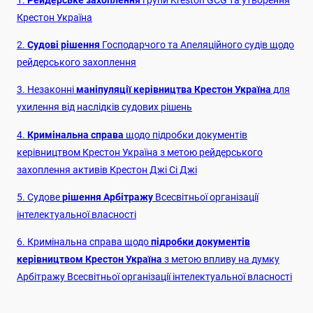
Крестон Україна
2.
Судові рішення
Господарчого та Апеляційного судів щодо
рейдерського захоплення
3. Незаконні
маніпуляції керівництва Крестон Україна
для
ухилення від наслідків судових рішень
4.
Кримінальна справа
щодо підробки документів
керівництвом Крестон Україна з метою рейдерського
захоплення активів Крестон Джі Сі Джі
5. Судове
рішення Арбітражу
Всесвітньої організації
інтелектуальної власності
6. Кримінальна справа щодо
підробки документів
керівництвом Крестон Україна
з метою впливу на думку
Арбітражу Всесвітньої організації інтелектуальної власності